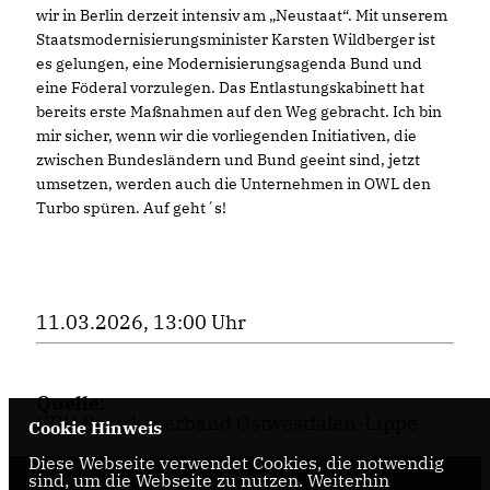
wir in Berlin derzeit intensiv am „Neustaat“. Mit unserem
Staatsmodernisierungsminister Karsten Wildberger ist
es gelungen, eine Modernisierungsagenda Bund und
eine Föderal vorzulegen. Das Entlastungskabinett hat
bereits erste Maßnahmen auf den Weg gebracht. Ich bin
mir sicher, wenn wir die vorliegenden Initiativen, die
zwischen Bundesländern und Bund geeint sind, jetzt
umsetzen, werden auch die Unternehmen in OWL den
Turbo spüren. Auf geht´s!
11.03.2026, 13:00 Uhr
Quelle:
CDU Bezirksverband Ostwestfalen-Lippe
Cookie Hinweis
Diese Webseite verwendet Cookies, die notwendig
sind, um die Webseite zu nutzen. Weiterhin