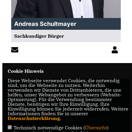
Andreas Schultmayer
Sachkundiger Bürger
Cookie Hinweis
Diese Webseite verwendet Cookies, die notwendig
sind, um die Webseite zu nutzen. Weiterhin
verwenden wir Dienste von Drittanbietern, die uns
Herzlich Willkommen auf der Internetseite des
helfen, unser Webangebot zu verbessern (Website-
Gemeindeverband Steinhagen
Optmierung). Für die Verwendung bestimmter
Dienste, benötigen wir Ihre Einwilligung. Ihre
Einwilligung können Sie jederzeit widerrufen. Weitere
Informationen finden Sie in unserer
Datenschutzerklärung
.
IMPRESSUM
DATENSCHUTZ
KONTAKT
Technisch notwendige Cookies (
Übersicht
)
CDU Gütersloh