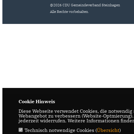
@2026 CDU Gemeindeverband Steinhagen
Alle Rechte vorbehalten.
Cookie Hinweis
Diese Webseite verwendet Cookies, die notwendig s
Webangebot zu verbessern (Website-Optmierung). F
jederzeit widerrufen. Weitere Informationen finde
Technisch notwendige Cookies (
Übersicht
)