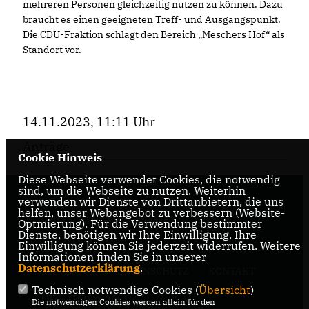
mehreren Personen gleichzeitig nutzen zu können. Dazu
braucht es einen geeigneten Treff- und Ausgangspunkt.
Die CDU-Fraktion schlägt den Bereich „Meschers Hof“ als
Standort vor.
14.11.2023, 11:11 Uhr
Anträge
Cookie Hinweis
Diese Webseite verwendet Cookies, die notwendig
sind, um die Webseite zu nutzen. Weiterhin
verwenden wir Dienste von Drittanbietern, die uns
Herzlich Willkommen auf der Internetseite des
helfen, unser Webangebot zu verbessern (Website-
Gemeindeverband Steinhagen
Optmierung). Für die Verwendung bestimmter
Dienste, benötigen wir Ihre Einwilligung. Ihre
Einwilligung können Sie jederzeit widerrufen. Weitere
Informationen finden Sie in unserer
Datenschutzerklärung
.
IMPRESSUM
DATENSCHUTZ
KONTAKT
Technisch notwendige Cookies (
Übersicht
)
CDU Gütersloh
Die notwendigen Cookies werden allein für den